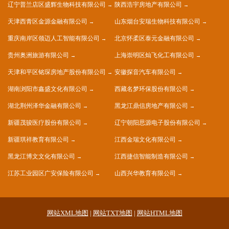
辽宁普兰店区盛辉生物科技有限公司
陕西浩宇房地产有限公司
天津西青区金源金融有限公司
山东烟台安瑞生物科技有限公司
重庆南岸区领迈人工智能有限公司
北京怀柔区泰元金融有限公司
贵州奥洲旅游有限公司
上海崇明区灿飞化工有限公司
天津和平区铭琛房地产股份有限公司
安徽探音汽车有限公司
湖南浏阳市鑫盛文化有限公司
西藏名梦环保股份有限公司
湖北荆州泽华金融有限公司
黑龙江鼎信房地产有限公司
新疆茂骏医疗股份有限公司
辽宁朝阳思源电子股份有限公司
新疆琪祥教育有限公司
江西金瑞文化有限公司
黑龙江博文文化有限公司
江西捷信智能制造有限公司
江苏工业园区广安保险有限公司
山西兴华教育有限公司
网站XML地图
|
网站TXT地图
|
网站HTML地图