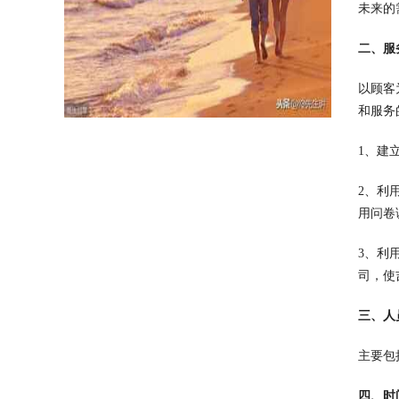
未来的
二、服
以顾客
和服务
1、建
2、利
用问卷
3、利
司，使
三、人
主要包
四、时