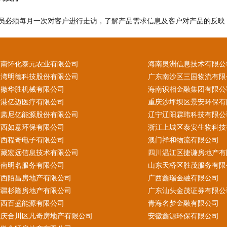
员必须每月一次对客户进行走访，了解产品需求信息及客户对产品的反映
湖南怀化泰元农业有限公司
海南奥洲信息技术有限公
台湾明德科技股份有限公司
广东南沙区三国物流有限
安徽华胜机械有限公司
海南识相金融集团有限公
香港亿迈医疗有限公司
重庆沙坪坝区景安环保有
甘肃尼亿能源股份有限公司
辽宁辽阳霖玮科技有限公
广西如意环保有限公司
浙江上城区泰安生物科技
山西程奇电子有限公司
澳门祥和物流有限公司
西藏宏远信息技术有限公司
四川温江区捷谦房地产有
海南明名服务有限公司
山东天桥区胜茂服务有限
广西陌昌房地产有限公司
广西鑫瑞金融有限公司
新疆杉隆房地产有限公司
广东汕头金茂证券有限公
陕西百盛能源有限公司
青海名梦金融有限公司
重庆合川区凡奇房地产有限公司
安徽鑫源环保有限公司